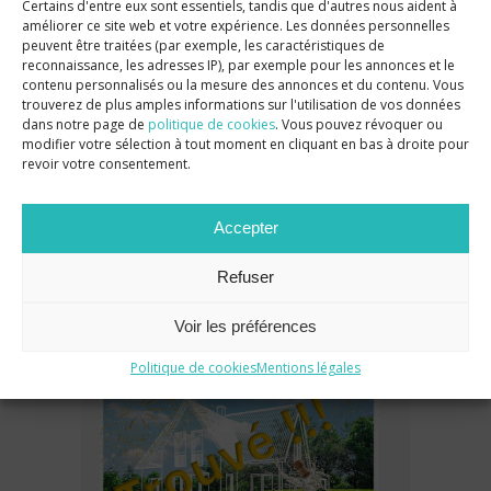
Certains d'entre eux sont essentiels, tandis que d'autres nous aident à
améliorer ce site web et votre expérience. Les données personnelles
peuvent être traitées (par exemple, les caractéristiques de
CATÉGORIES
reconnaissance, les adresses IP), par exemple pour les annonces et le
contenu personnalisés ou la mesure des annonces et du contenu. Vous
trouverez de plus amples informations sur l'utilisation de vos données
dans notre page de
politique de cookies
. Vous pouvez révoquer ou
Actualité
(14)
modifier votre sélection à tout moment en cliquant en bas à droite pour
revoir votre consentement.
Articles
(12)
Evènements
(2)
Accepter
Refuser
DERNIERS ARTICLES
Voir les préférences
Politique de cookies
Mentions légales